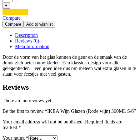
Wijn
+
Glazen
Add to cart
(Rode
Compare
wijn)
Compare
Add to wishlist
300ML
S/6
Description
quantity
Reviews (0)
Meta Information
Door de vorm van het glas kunnen de geur en de smaak van de
drank zich beter ontwikkelen. Een klassiek design voor alle
gelegenheden – een goed idee dus om meteen wat extra glazen in te
slaan voor feestjes met veel gasten.
Reviews
There are no reviews yet.
Be the first to review “IKEA Wijn Glazen (Rode wijn) 300ML S/6”
Your email address will not be published.
Required fields are
marked
*
Your rating
*