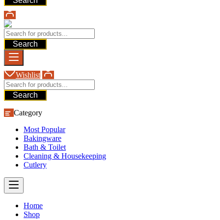
Search
Search
Wishlist
Search
Category
Most Popular
Bakingware
Bath & Toilet
Cleaning & Housekeeping
Cutlery
Home
Shop