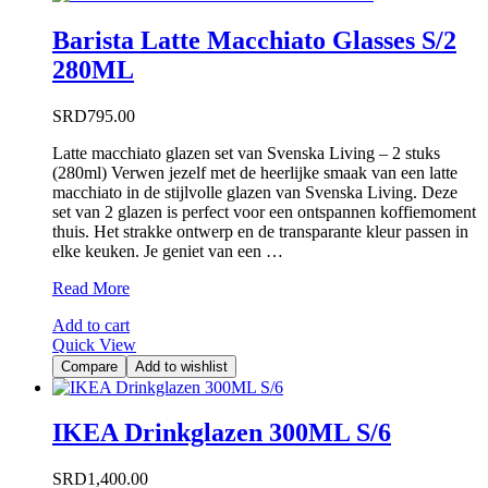
Barista Latte Macchiato Glasses S/2
280ML
SRD
795.00
Latte macchiato glazen set van Svenska Living – 2 stuks
(280ml) Verwen jezelf met de heerlijke smaak van een latte
macchiato in de stijlvolle glazen van Svenska Living. Deze
set van 2 glazen is perfect voor een ontspannen koffiemoment
thuis. Het strakke ontwerp en de transparante kleur passen in
elke keuken. Je geniet van een …
Barista
Read More
Latte
Add to cart
Macchiato
Quick View
Glasses
S/2
Compare
Add to wishlist
280ML
IKEA Drinkglazen 300ML S/6
SRD
1,400.00