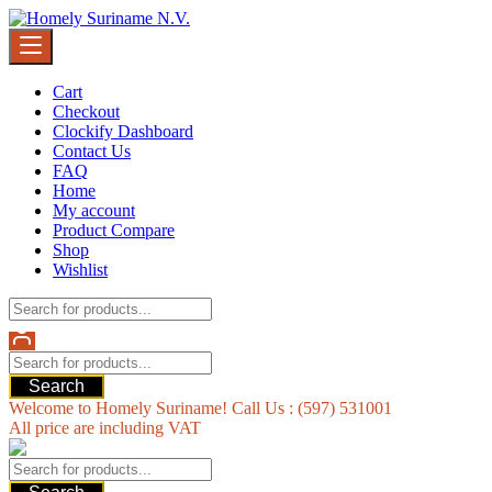
Skip
to
content
Cart
Checkout
Clockify Dashboard
Contact Us
FAQ
Home
My account
Product Compare
Shop
Wishlist
Search
Welcome to Homely Suriname! Call Us : (597) 531001
All price are including VAT