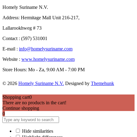
Homely Suriname N.V.
Address: Hermitage Mall Unit 216-217,
Lallarookhweg # 73
Contact : (597) 531001
E-mail :
info@homelysuriname.com
Website :
www.homelysuriname.com
Store Hours: Mo - Za, 9:00 AM - 7:00 PM
© 2026
Homely Suriname N.V.
Designed by
Themehunk
Shopping cart
0
There are no products in the cart!
Continue shopping
0
Hide similarities