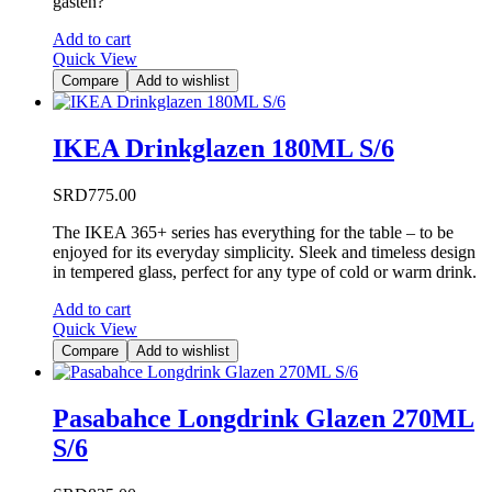
gasten?
Add to cart
Quick View
Compare
Add to wishlist
IKEA Drinkglazen 180ML S/6
SRD
775.00
The IKEA 365+ series has everything for the table – to be
enjoyed for its everyday simplicity. Sleek and timeless design
in tempered glass, perfect for any type of cold or warm drink.
Add to cart
Quick View
Compare
Add to wishlist
Pasabahce Longdrink Glazen 270ML
S/6