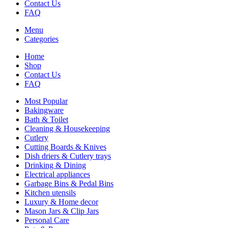
Contact Us
FAQ
Menu
Categories
Home
Shop
Contact Us
FAQ
Most Popular
Bakingware
Bath & Toilet
Cleaning & Housekeeping
Cutlery
Cutting Boards & Knives
Dish driers & Cutlery trays
Drinking & Dining
Electrical appliances
Garbage Bins & Pedal Bins
Kitchen utensils
Luxury & Home decor
Mason Jars & Clip Jars
Personal Care