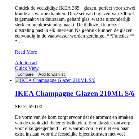
Ontdek de veelzijdige IKEA 365+ glazen, perfect voor zowel
koude als warme dranken. Deze set van 6 glazen van 300 ml
is gemaakt van duurzaam, gehard glas, wat ze uitzonderlijk
sterk en breukbestendig maakt. De tijdloze, kleurloze
uitstraling past in elk interieur. Na gebruik kunnen de glazen
eenvoudig in de vaatwasser worden gereinigd. **Functies:**
* …
IKEA
Read More
Drinkglazen
Add to cart
300ML
Quick View
S/6
Compare
Add to wishlist
IKEA Champagne Glazen 210ML S/6
SRD
1,650.00
De vorm van de kom zorgt ervoor dat de aroma’s en smaken
van de drank zich beter ontwikkelen. Een klassiek ontwerp
voor elke gelegenheid – en waarom zou je er niet een paar
extra inslaan voor die feestelijke bijeenkomsten met veel